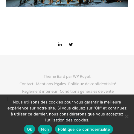
Thème Bard par
WP Royal
.
Contact
Mentions légales
Politique de confidentialité
Règlement intérieur
Conditions générales de vente
Nous utilisons des cookies pour vous garantir la meilleure
expérience sur notre site. Si vous cliquez sur "Ok" et continuez
à utiliser ce dernier, nous considérerons que vous acceptez
HAUT DE PAGE
l'utilisation des cookies.
Ok
Non
Politique de confidentialité