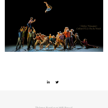
Thème Bard par
WP Royal
.