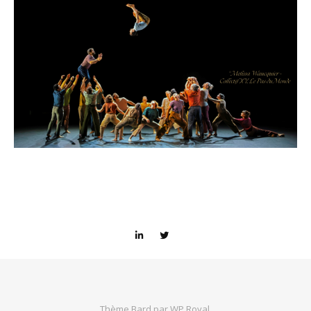
Thème Bard par
WP Royal
.